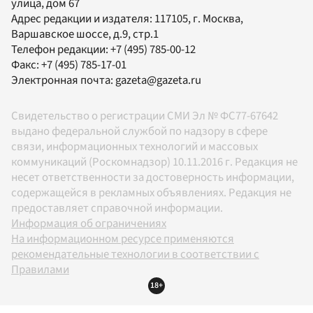
улица, дом 67
Адрес редакции и издателя:
117105
, г.
Москва
,
Варшавское шоссе, д.9, стр.1
Телефон редакции:
+7 (495) 785-00-12
Факс:
+7 (495) 785-17-01
Электронная почта:
gazeta@gazeta.ru
Свидетельство о регистрации СМИ Эл № ФС77-67642
выдано федеральной службой по надзору в сфере
связи, информационных технологий и массовых
коммуникаций (Роскомнадзор) 10.11.2016 г. Редакция не
несет ответственности за достоверность информации,
содержащейся в рекламных объявлениях. Редакция не
предоставляет справочной информации.
Информация об ограничениях
На информационном ресурсе применяются
рекомендательные технологии в соответствии с
Правилами
18+