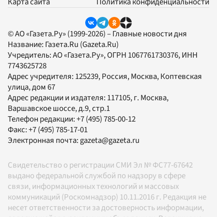
Карта сайта
Политика конфиденциальности
© АО «Газета.Ру» (1999-2026) – Главные новости дня
Название:
Газета.Ru
(Gazeta.Ru)
Учредитель:
АО «Газета.Ру»
, ОГРН 1067761730376, ИНН
7743625728
Адрес учредителя: 125239, Россия, Москва, Коптевская
улица, дом 67
Адрес редакции и издателя:
117105
, г.
Москва
,
Варшавское шоссе, д.9, стр.1
Телефон редакции:
+7 (495) 785-00-12
Факс:
+7 (495) 785-17-01
Электронная почта:
gazeta@gazeta.ru
Свидетельство о регистрации СМИ Эл № ФС77-67642
выдано федеральной службой по надзору в сфере
связи, информационных технологий и массовых
коммуникаций (Роскомнадзор) 10.11.2016 г. Редакция не
несет ответственности за достоверность информации,