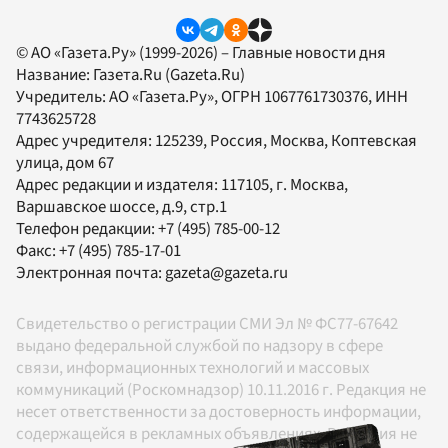
© АО «Газета.Ру» (1999-2026) – Главные новости дня
Название:
Газета.Ru
(Gazeta.Ru)
Учредитель:
АО «Газета.Ру»
, ОГРН 1067761730376, ИНН
7743625728
Адрес учредителя: 125239, Россия, Москва, Коптевская
улица, дом 67
Адрес редакции и издателя:
117105
, г.
Москва
,
Варшавское шоссе, д.9, стр.1
Телефон редакции:
+7 (495) 785-00-12
Факс:
+7 (495) 785-17-01
Электронная почта:
gazeta@gazeta.ru
Свидетельство о регистрации СМИ Эл № ФС77-67642
выдано федеральной службой по надзору в сфере
связи, информационных технологий и массовых
коммуникаций (Роскомнадзор) 10.11.2016 г. Редакция не
несет ответственности за достоверность информации,
содержащейся в рекламных объявлениях. Редакция не