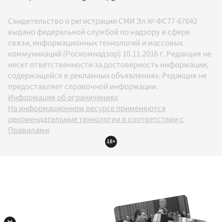
Свидетельство о регистрации СМИ Эл № ФС77-67642
выдано федеральной службой по надзору в сфере
связи, информационных технологий и массовых
коммуникаций (Роскомнадзор) 10.11.2016 г. Редакция не
несет ответственности за достоверность информации,
содержащейся в рекламных объявлениях. Редакция не
предоставляет справочной информации.
Информация об ограничениях
На информационном ресурсе применяются
рекомендательные технологии в соответствии с
Правилами
18+