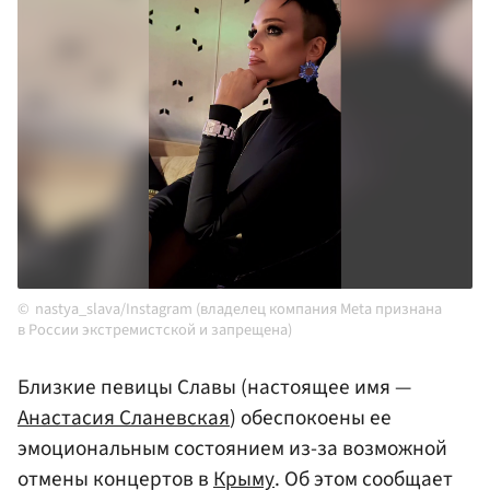
nastya_slava/Instagram (владелец компания Meta признана
в России экстремистской и запрещена)
Близкие певицы Славы (настоящее имя —
Анастасия Сланевская
) обеспокоены ее
эмоциональным состоянием из-за возможной
отмены концертов в
Крыму
. Об этом сообщает