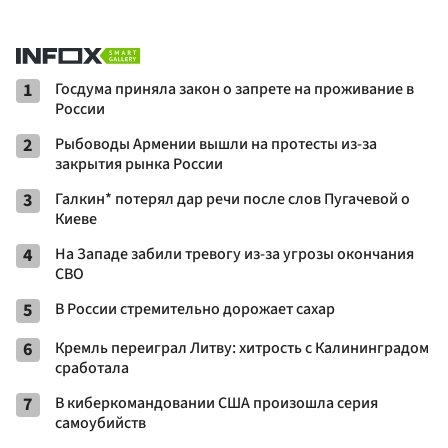
1
Госдума приняла закон о запрете на проживание в
России
2
Рыбоводы Армении вышли на протесты из-за
закрытия рынка России
3
Галкин* потерял дар речи после слов Пугачевой о
Киеве
4
На Западе забили тревогу из-за угрозы окончания
СВО
5
В России стремительно дорожает сахар
6
Кремль переиграл Литву: хитрость с Калининградом
сработала
7
В киберкомандовании США произошла серия
самоубийств