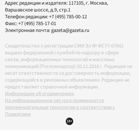
Адрес редакции и издателя:
117105
, г.
Москва
,
Варшавское шоссе, д.9, стр.1
Телефон редакции:
+7 (495) 785-00-12
Факс:
+7 (495) 785-17-01
Электронная почта:
gazeta@gazeta.ru
Свидетельство о регистрации СМИ Эл № ФС77-67642
выдано федеральной службой по надзору в сфере
связи, информационных технологий и массовых
коммуникаций (Роскомнадзор) 10.11.2016 г. Редакция не
несет ответственности за достоверность информации,
содержащейся в рекламных объявлениях. Редакция не
предоставляет справочной информации.
Информация об ограничениях
На информационном ресурсе применяются
рекомендательные технологии в соответствии с
Правилами
18+