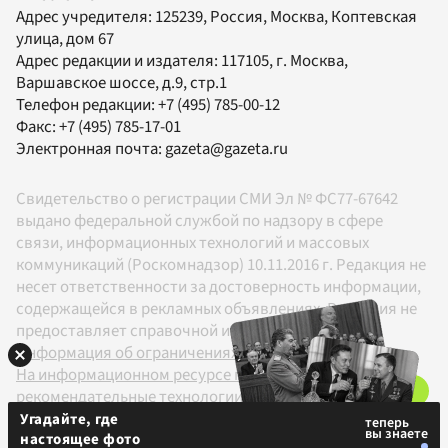
Адрес учредителя: 125239, Россия, Москва, Коптевская
улица, дом 67
Адрес редакции и издателя:
117105
, г.
Москва
,
Варшавское шоссе, д.9, стр.1
Телефон редакции:
+7 (495) 785-00-12
Факс:
+7 (495) 785-17-01
Электронная почта:
gazeta@gazeta.ru
Свидетельство о регистрации СМИ Эл № ФС77-67642
выдано федеральной службой по надзору в сфере
связи, информационных технологий и массовых
коммуникаций (Роскомнадзор) 10.11.2016 г. Редакция не
несет ответственности за достоверность информации,
содержащейся в рекламных объявлениях. Редакция не
предоставляет справочной информации.
Информация об ограничениях
На информационном ресурсе применяются
рекомендательные технологии в соответствии с
Правилами
Угадайте, где
настоящее фото
18+