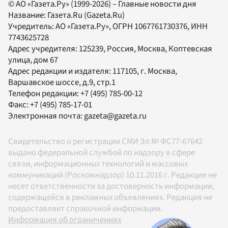
© АО «Газета.Ру» (1999-2026) – Главные новости дня
Название:
Газета.Ru
(Gazeta.Ru)
Учредитель:
АО «Газета.Ру»
, ОГРН 1067761730376, ИНН
7743625728
Адрес учредителя: 125239, Россия, Москва, Коптевская
улица, дом 67
Адрес редакции и издателя:
117105
, г.
Москва
,
Варшавское шоссе, д.9, стр.1
Телефон редакции:
+7 (495) 785-00-12
Факс:
+7 (495) 785-17-01
Электронная почта:
gazeta@gazeta.ru
Свидетельство о регистрации СМИ Эл № ФС77-67642
выдано федеральной службой по надзору в сфере
связи, информационных технологий и массовых
коммуникаций (Роскомнадзор) 10.11.2016 г. Редакция не
несет ответственности за достоверность информации,
содержащейся в рекламных объявлениях. Редакция не
предоставляет справочной информации.
Информация об ограничениях