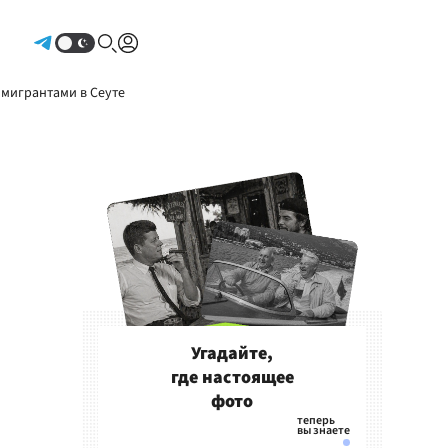
Авторизоваться
 мигрантами в Сеуте
Угадайте,
где настоящее
фото