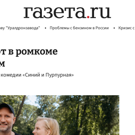
аву "Уралдронзавода"
Проблемы с бензином в России
Кризис с
т в ромкоме
м
 комедии «Синий и Пурпурная»