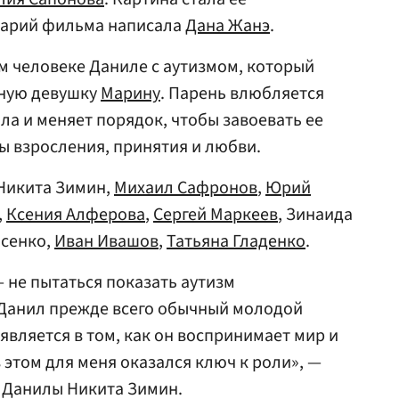
нарий фильма написала
Дана Жанэ
.
м человеке Даниле с аутизмом, который
чную девушку
Марину
. Парень влюбляется
ила и меняет порядок, чтобы завоевать ее
ы взросления, принятия и любви.
 Никита Зимин,
Михаил Сафронов
,
Юрий
,
Ксения Алферова
,
Сергей Маркеев
, Зинаида
осенко,
Иван Ивашов
,
Татьяна Гладенко
.
— не пытаться показать аутизм
 Данил прежде всего обычный молодой
является в том, как он воспринимает мир и
 этом для меня оказался ключ к роли», —
 Данилы Никита Зимин.