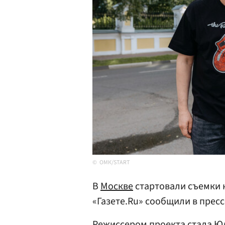
ОМК/START
В
Москве
стартовали съемки 
«Газете.Ru» сообщили в пресс
Режиссером проекта стала
Юл