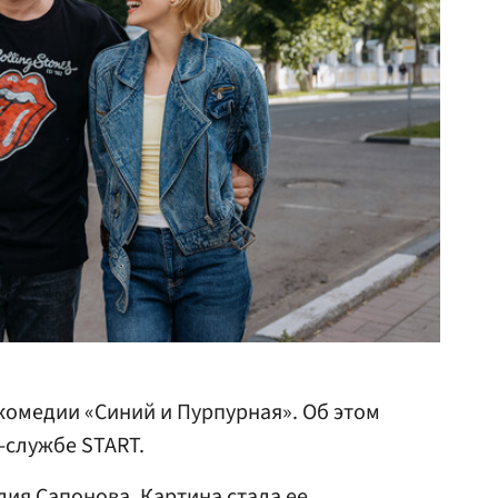
комедии «Синий и Пурпурная». Об этом
-службе START.
ия Сапонова
. Картина стала ее