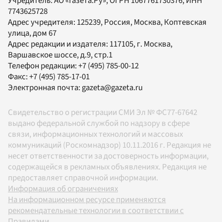
Учредитель:
АО «Газета.Ру»
, ОГРН 1067761730376, ИНН
7743625728
Адрес учредителя: 125239, Россия, Москва, Коптевская
улица, дом 67
Адрес редакции и издателя:
117105
, г.
Москва
,
Варшавское шоссе, д.9, стр.1
Телефон редакции:
+7 (495) 785-00-12
Факс:
+7 (495) 785-17-01
Электронная почта:
gazeta@gazeta.ru
Свидетельство о регистрации СМИ Эл № ФС77-67642
выдано федеральной службой по надзору в сфере
связи, информационных технологий и массовых
коммуникаций (Роскомнадзор) 10.11.2016 г. Редакция не
несет ответственности за достоверность информации,
содержащейся в рекламных объявлениях. Редакция не
предоставляет справочной информации.
Информация об ограничениях
На информационном ресурсе применяются
рекомендательные технологии в соответствии с
Правилами