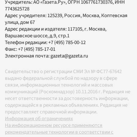
Учредитель:
АО «Газета.Ру»
, ОГРН 1067761730376, ИНН
7743625728
Адрес учредителя: 125239, Россия, Москва, Коптевская
улица, дом 67
Адрес редакции и издателя:
117105
, г.
Москва
,
Варшавское шоссе, д.9, стр.1
Телефон редакции:
+7 (495) 785-00-12
Факс:
+7 (495) 785-17-01
Электронная почта:
gazeta@gazeta.ru
Свидетельство о регистрации СМИ Эл № ФС77-67642
выдано федеральной службой по надзору в сфере
связи, информационных технологий и массовых
коммуникаций (Роскомнадзор) 10.11.2016 г. Редакция не
несет ответственности за достоверность информации,
содержащейся в рекламных объявлениях. Редакция не
предоставляет справочной информации.
Информация об ограничениях
На информационном ресурсе применяются
рекомендательные технологии в соответствии с