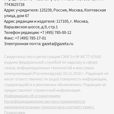
7743625728
Адрес учредителя: 125239, Россия, Москва, Коптевская
улица, дом 67
Адрес редакции и издателя:
117105
, г.
Москва
,
Варшавское шоссе, д.9, стр.1
Телефон редакции:
+7 (495) 785-00-12
Факс:
+7 (495) 785-17-01
Электронная почта:
gazeta@gazeta.ru
Свидетельство о регистрации СМИ Эл № ФС77-67642
выдано федеральной службой по надзору в сфере
связи, информационных технологий и массовых
коммуникаций (Роскомнадзор) 10.11.2016 г. Редакция не
несет ответственности за достоверность информации,
содержащейся в рекламных объявлениях. Редакция не
предоставляет справочной информации.
Информация об ограничениях
На информационном ресурсе применяются
рекомендательные технологии в соответствии с
Правилами