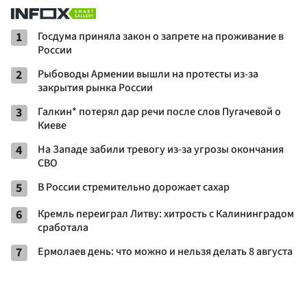
1
Госдума приняла закон о запрете на проживание в
России
2
Рыбоводы Армении вышли на протесты из-за
закрытия рынка России
3
Галкин* потерял дар речи после слов Пугачевой о
Киеве
4
На Западе забили тревогу из-за угрозы окончания
СВО
5
В России стремительно дорожает сахар
6
Кремль переиграл Литву: хитрость с Калининградом
сработала
7
Ермолаев день: что можно и нельзя делать 8 августа