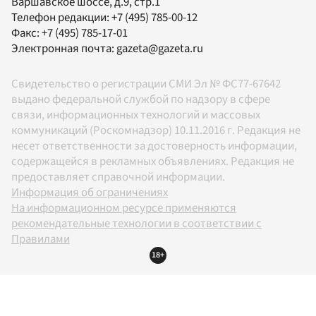
Варшавское шоссе, д.9, стр.1
Телефон редакции:
+7 (495) 785-00-12
Факс:
+7 (495) 785-17-01
Электронная почта:
gazeta@gazeta.ru
Свидетельство о регистрации СМИ Эл № ФС77-67642
выдано федеральной службой по надзору в сфере
связи, информационных технологий и массовых
коммуникаций (Роскомнадзор) 10.11.2016 г. Редакция не
несет ответственности за достоверность информации,
содержащейся в рекламных объявлениях. Редакция не
предоставляет справочной информации.
Информация об ограничениях
На информационном ресурсе применяются
рекомендательные технологии в соответствии с
Правилами
18+