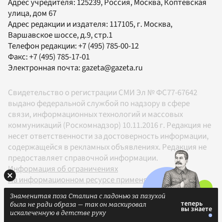
Адрес учредителя: 125239, Россия, Москва, Коптевская
улица, дом 67
Адрес редакции и издателя:
117105
, г.
Москва
,
Варшавское шоссе, д.9, стр.1
Телефон редакции:
+7 (495) 785-00-12
Факс:
+7 (495) 785-17-01
Электронная почта:
gazeta@gazeta.ru
Свидетельство о регистрации СМИ Эл № ФС77-67642
выдано федеральной службой по надзору в сфере
связи, информационных технологий и массовых
коммуникаций (Роскомнадзор) 10.11.2016 г. Редакция не
несет ответственности за достоверность информации,
содержащейся в рекламных объявлениях. Редакция не
предоставляет справочной информации.
Информация об ограничениях
На информационном ресурсе применяются
рекомендательные технологии в соответствии с
Знаменитая поза Сталина с ладонью за пазухой
Правилами
была не ради образа — так он маскировал
18+
искалеченную в детстве руку