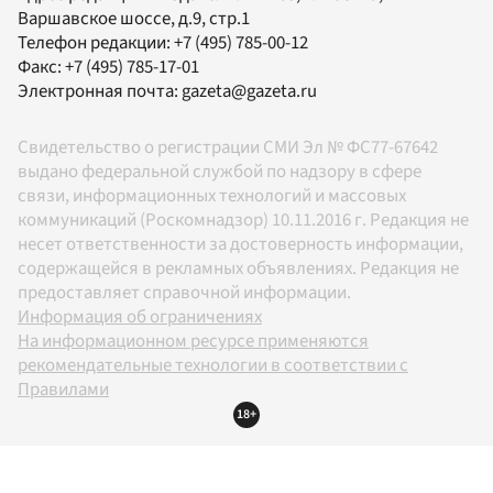
Варшавское шоссе, д.9, стр.1
Телефон редакции:
+7 (495) 785-00-12
Факс:
+7 (495) 785-17-01
Электронная почта:
gazeta@gazeta.ru
Свидетельство о регистрации СМИ Эл № ФС77-67642
выдано федеральной службой по надзору в сфере
связи, информационных технологий и массовых
коммуникаций (Роскомнадзор) 10.11.2016 г. Редакция не
несет ответственности за достоверность информации,
содержащейся в рекламных объявлениях. Редакция не
предоставляет справочной информации.
Информация об ограничениях
На информационном ресурсе применяются
рекомендательные технологии в соответствии с
Правилами
18+