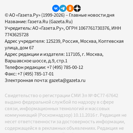
© АО «Газета.Ру» (1999-2026) – Главные новости дня
Название:
Газета.Ru
(Gazeta.Ru)
Учредитель:
АО «Газета.Ру»
, ОГРН 1067761730376, ИНН
7743625728
Адрес учредителя: 125239, Россия, Москва, Коптевская
улица, дом 67
Адрес редакции и издателя:
117105
, г.
Москва
,
Варшавское шоссе, д.9, стр.1
Телефон редакции:
+7 (495) 785-00-12
Факс:
+7 (495) 785-17-01
Электронная почта:
gazeta@gazeta.ru
Свидетельство о регистрации СМИ Эл № ФС77-67642
выдано федеральной службой по надзору в сфере
связи, информационных технологий и массовых
коммуникаций (Роскомнадзор) 10.11.2016 г. Редакция не
несет ответственности за достоверность информации,
содержащейся в рекламных объявлениях. Редакция не