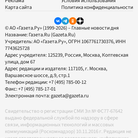
Реклама
Условия использования
Карта сайта
Политика конфиденциальности
© АО «Газета.Ру» (1999-2026) – Главные новости дня
Название:
Газета.Ru
(Gazeta.Ru)
Учредитель:
АО «Газета.Ру»
, ОГРН 1067761730376, ИНН
7743625728
Адрес учредителя: 125239, Россия, Москва, Коптевская
улица, дом 67
Адрес редакции и издателя:
117105
, г.
Москва
,
Варшавское шоссе, д.9, стр.1
Телефон редакции:
+7 (495) 785-00-12
Факс:
+7 (495) 785-17-01
Электронная почта:
gazeta@gazeta.ru
Свидетельство о регистрации СМИ Эл № ФС77-67642
выдано федеральной службой по надзору в сфере
связи, информационных технологий и массовых
коммуникаций (Роскомнадзор) 10.11.2016 г. Редакция не