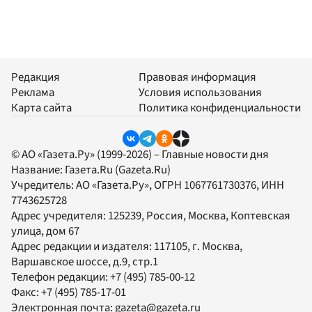
Редакция
Правовая информация
Реклама
Условия использования
Карта сайта
Политика конфиденциальности
© АО «Газета.Ру» (1999-2026) – Главные новости дня
Название:
Газета.Ru
(Gazeta.Ru)
Учредитель:
АО «Газета.Ру»
, ОГРН 1067761730376, ИНН
7743625728
Адрес учредителя: 125239, Россия, Москва, Коптевская
улица, дом 67
Адрес редакции и издателя:
117105
, г.
Москва
,
Варшавское шоссе, д.9, стр.1
Телефон редакции:
+7 (495) 785-00-12
Факс:
+7 (495) 785-17-01
Электронная почта:
gazeta@gazeta.ru