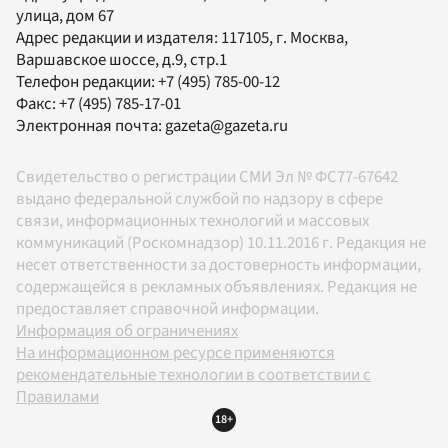
улица, дом 67
Адрес редакции и издателя:
117105
, г.
Москва
,
Варшавское шоссе, д.9, стр.1
Телефон редакции:
+7 (495) 785-00-12
Факс:
+7 (495) 785-17-01
Электронная почта:
gazeta@gazeta.ru
Свидетельство о регистрации СМИ Эл № ФС77-67642
выдано федеральной службой по надзору в сфере
связи, информационных технологий и массовых
коммуникаций (Роскомнадзор) 10.11.2016 г. Редакция не
несет ответственности за достоверность информации,
содержащейся в рекламных объявлениях. Редакция не
предоставляет справочной информации.
Информация об ограничениях
На информационном ресурсе применяются
рекомендательные технологии в соответствии с
Правилами
18+