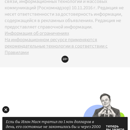
связи, информационных технологий и массовых
коммуникаций (Роскомнадзор) 10.11.2016 г. Редакция не
несет ответственности за достоверность информации,
содержащейся в рекламных объявлениях. Редакция не
предоставляет справочной информации.
Информация об ограничениях
На информационном ресурсе применяются
рекомендательные технологии в соответствии с
Правилами
18+
Если бы Илон Маск тратил по 1 млн долларов в
день, его состояние не закончилось бы и через 2000