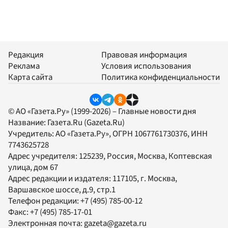
Редакция
Правовая информация
Реклама
Условия использования
Карта сайта
Политика конфиденциальности
© АО «Газета.Ру» (1999-2026) – Главные новости дня
Название:
Газета.Ru
(Gazeta.Ru)
Учредитель:
АО «Газета.Ру»
, ОГРН 1067761730376, ИНН
7743625728
Адрес учредителя: 125239, Россия, Москва, Коптевская
улица, дом 67
Адрес редакции и издателя:
117105
, г.
Москва
,
Варшавское шоссе, д.9, стр.1
Телефон редакции:
+7 (495) 785-00-12
Факс:
+7 (495) 785-17-01
Электронная почта:
gazeta@gazeta.ru