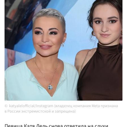
katyalelofficial/Instagram (владелец компания Meta признана
в России экстремистской и запрещена)
Певица Катя
Лель
снова ответила на слухи