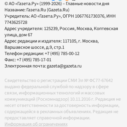
© АО «Газета.Ру» (1999-2026) – Главные новости дня
Название:
Газета.Ru
(Gazeta.Ru)
Учредитель:
АО «Газета.Ру»
, ОГРН 1067761730376, ИНН
7743625728
Адрес учредителя: 125239, Россия, Москва, Коптевская
улица, дом 67
Адрес редакции и издателя:
117105
, г.
Москва
,
Варшавское шоссе, д.9, стр.1
Телефон редакции:
+7 (495) 785-00-12
Факс:
+7 (495) 785-17-01
Электронная почта:
gazeta@gazeta.ru
Свидетельство о регистрации СМИ Эл № ФС77-67642
выдано федеральной службой по надзору в сфере
связи, информационных технологий и массовых
коммуникаций (Роскомнадзор) 10.11.2016 г. Редакция не
несет ответственности за достоверность информации,
содержащейся в рекламных объявлениях. Редакция не
предоставляет справочной информации.
Информация об ограничениях