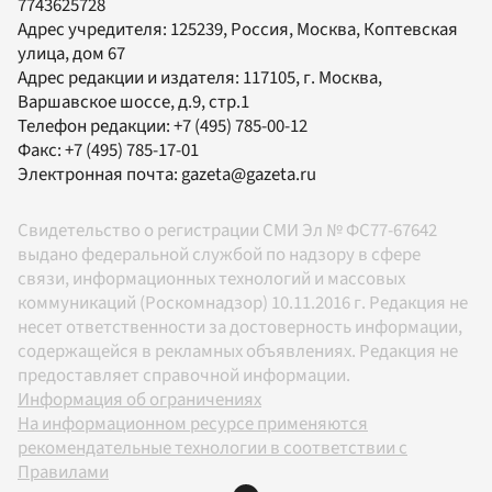
7743625728
Адрес учредителя: 125239, Россия, Москва, Коптевская
улица, дом 67
Адрес редакции и издателя:
117105
, г.
Москва
,
Варшавское шоссе, д.9, стр.1
Телефон редакции:
+7 (495) 785-00-12
Факс:
+7 (495) 785-17-01
Электронная почта:
gazeta@gazeta.ru
Свидетельство о регистрации СМИ Эл № ФС77-67642
выдано федеральной службой по надзору в сфере
связи, информационных технологий и массовых
коммуникаций (Роскомнадзор) 10.11.2016 г. Редакция не
несет ответственности за достоверность информации,
содержащейся в рекламных объявлениях. Редакция не
предоставляет справочной информации.
Информация об ограничениях
На информационном ресурсе применяются
рекомендательные технологии в соответствии с
Правилами