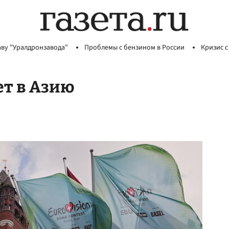
аву "Уралдронзавода"
Проблемы с бензином в России
Кризис с
ет в Азию