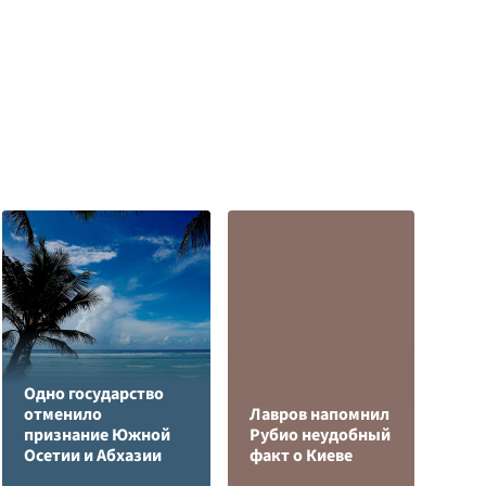
Одно государство
отменило
Лавров напомнил
Ч
признание Южной
Рубио неудобный
и
Осетии и Абхазии
факт о Киеве
б