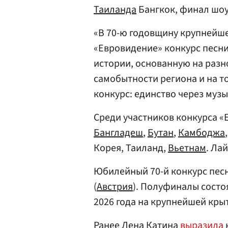
Таиланда
Бангкок, финал шоу
«В 70-ю годовщину крупнейш
«Евровидение» конкурс песни
истории, основанную на разн
самобытности региона и на т
конкурс: единство через музы
Среди участников конкурса «
Бангладеш
,
Бутан
,
Камбоджа
Корея, Таиланд,
Вьетнам
. Ла
Юбилейный 70-й конкурс пес
(
Австрия
). Полуфиналы состоя
2026 года на крупнейшей кры
Ранее Лена Катина
выразила