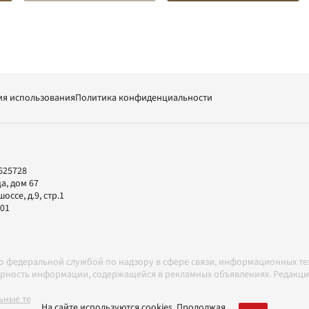
ия использования
Политика конфиденциальности
625728
а, дом 67
ссе, д.9, стр.1
-01
но федеральной службой по надзору в сфере связи, информационных т
товерность информации, содержащейся в рекламных объявлениях. Редак
ные технологии в соответствии с Правилами
На сайте используются cookies. Продолжая