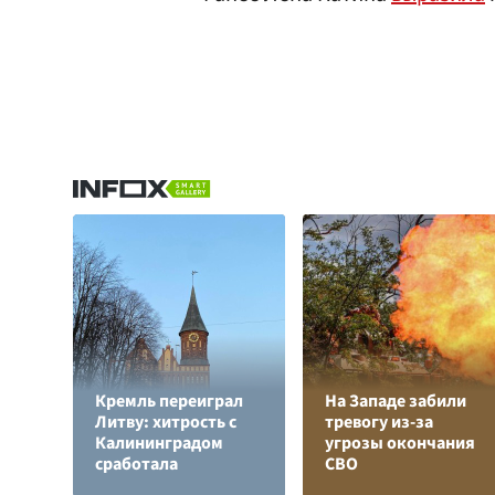
Кремль переиграл
На Западе забили
Литву: хитрость с
тревогу из-за
Калининградом
угрозы окончания
сработала
СВО