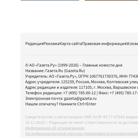
Редакция
Реклама
Карта сайта
Правовая информация
Услов
© АО «Газета.Ру» (1999-2026) – Главные новости дня
Название:
Газета.Ru
(Gazeta.Ru)
Учредитель:
АО «Газета.Ру»
, ОГРН 1067761730376, ИНН 7743
Адрес учредителя: 125239, Россия, Москва, Коптевская улиц
Адрес редакции и издателя:
117105
, г.
Москва
,
Варшавское шо
Телефон редакции:
+7 (495) 785-00-12
| Факс:
+7 (495) 785-17
Электронная почта:
gazeta@gazeta.ru
Нашли опечатку? Нажмите Ctrl+Enter
Свидетельство о регистрации СМИ Эл № ФС77-67642 выда
10.11.2016 г. Редакция не несет ответственности за дос
Информация об ограничениях
На информационном ресурсе применяются рекомендатель