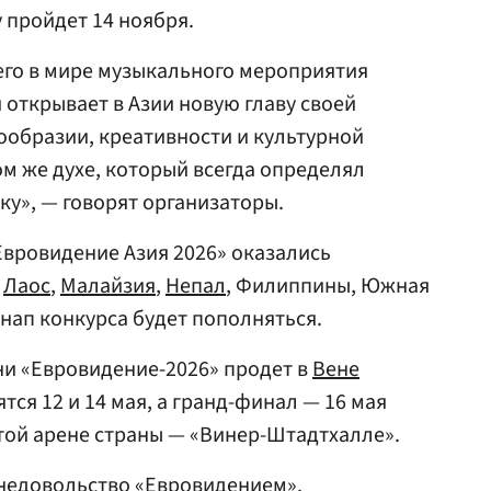
 пройдет 14 ноября.
его в мире музыкального мероприятия
 открывает в Азии новую главу своей
ообразии, креативности и культурной
ом же духе, который всегда определял
ку», — говорят организаторы.
Евровидение Азия 2026» оказались
,
Лаос
,
Малайзия
,
Непал
, Филиппины, Южная
йнап конкурса будет пополняться.
ни «Евровидение-2026» продет в
Вене
тся 12 и 14 мая, а гранд-финал — 16 мая
той арене страны — «Винер-Штадтхалле».
недовольство «Евровидением».