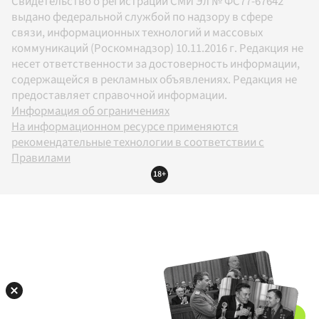
Свидетельство о регистрации СМИ Эл № ФС77-67642
выдано федеральной службой по надзору в сфере
связи, информационных технологий и массовых
коммуникаций (Роскомнадзор) 10.11.2016 г. Редакция не
несет ответственности за достоверность информации,
содержащейся в рекламных объявлениях. Редакция не
предоставляет справочной информации.
Информация об ограничениях
На информационном ресурсе применяются
рекомендательные технологии в соответствии с
Правилами
18+