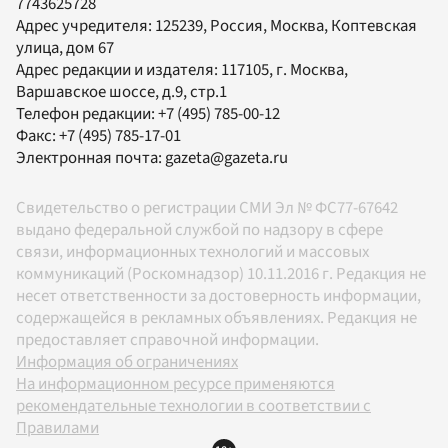
7743625728
Адрес учредителя: 125239, Россия, Москва, Коптевская
улица, дом 67
Адрес редакции и издателя:
117105
, г.
Москва
,
Варшавское шоссе, д.9, стр.1
Телефон редакции:
+7 (495) 785-00-12
Факс:
+7 (495) 785-17-01
Электронная почта:
gazeta@gazeta.ru
Свидетельство о регистрации СМИ Эл № ФС77-67642
выдано федеральной службой по надзору в сфере
связи, информационных технологий и массовых
коммуникаций (Роскомнадзор) 10.11.2016 г. Редакция не
несет ответственности за достоверность информации,
содержащейся в рекламных объявлениях. Редакция не
предоставляет справочной информации.
Информация об ограничениях
На информационном ресурсе применяются
рекомендательные технологии в соответствии с
Правилами