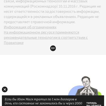
связи, информационных технологий и массовых
коммуникаций (Роскомнадзор) 10.11.2016 г. Редакция не
несет ответственности за достоверность информации,
содержащейся в рекламных объявлениях. Редакция не
предоставляет справочной информации.
Информация об ограничениях
На информационном ресурсе применяются
рекомендательные технологии в соответствии с
Правилами
18+
Если бы Илон Маск тратил по 1 млн долларов в
день, его состояние не закончилось бы и через 2000