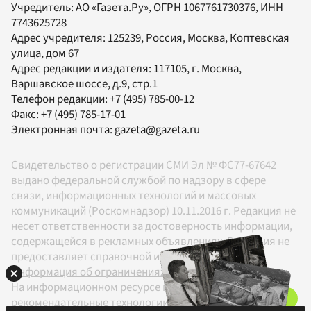
Учредитель:
АО «Газета.Ру»
, ОГРН 1067761730376, ИНН
7743625728
Адрес учредителя: 125239, Россия, Москва, Коптевская
улица, дом 67
Адрес редакции и издателя:
117105
, г.
Москва
,
Варшавское шоссе, д.9, стр.1
Телефон редакции:
+7 (495) 785-00-12
Факс:
+7 (495) 785-17-01
Электронная почта:
gazeta@gazeta.ru
Свидетельство о регистрации СМИ Эл № ФС77-67642
выдано федеральной службой по надзору в сфере
связи, информационных технологий и массовых
коммуникаций (Роскомнадзор) 10.11.2016 г. Редакция не
несет ответственности за достоверность информации,
содержащейся в рекламных объявлениях. Редакция не
предоставляет справочной информации.
Информация об ограничениях
На информационном ресурсе применяются
рекомендательные технологии в соответствии с