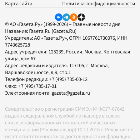
Карта сайта
Политика конфиденциальности
© АО «Газета.Ру» (1999-2026) – Главные новости дня
Название:
Газета.Ru
(Gazeta.Ru)
Учредитель:
АО «Газета.Ру»
, ОГРН 1067761730376, ИНН
7743625728
Адрес учредителя: 125239, Россия, Москва, Коптевская
улица, дом 67
Адрес редакции и издателя:
117105
, г.
Москва
,
Варшавское шоссе, д.9, стр.1
Телефон редакции:
+7 (495) 785-00-12
Факс:
+7 (495) 785-17-01
Электронная почта:
gazeta@gazeta.ru
Свидетельство о регистрации СМИ Эл № ФС77-67642
выдано федеральной службой по надзору в сфере
связи, информационных технологий и массовых
коммуникаций (Роскомнадзор) 10.11.2016 г. Редакция не
несет ответственности за достоверность информации,