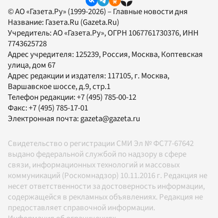
© АО «Газета.Ру» (1999-2026) – Главные новости дня
Название:
Газета.Ru
(Gazeta.Ru)
Учредитель:
АО «Газета.Ру»
, ОГРН 1067761730376, ИНН
7743625728
Адрес учредителя: 125239, Россия, Москва, Коптевская
улица, дом 67
Адрес редакции и издателя:
117105
, г.
Москва
,
Варшавское шоссе, д.9, стр.1
Телефон редакции:
+7 (495) 785-00-12
Факс:
+7 (495) 785-17-01
Электронная почта:
gazeta@gazeta.ru
Свидетельство о регистрации СМИ Эл № ФС77-67642
выдано федеральной службой по надзору в сфере
связи, информационных технологий и массовых
коммуникаций (Роскомнадзор) 10.11.2016 г. Редакция не
несет ответственности за достоверность информации,
содержащейся в рекламных объявлениях. Редакция не
предоставляет справочной информации.