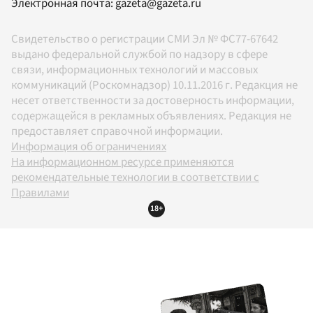
Электронная почта:
gazeta@gazeta.ru
Свидетельство о регистрации СМИ Эл № ФС77-67642
выдано федеральной службой по надзору в сфере
связи, информационных технологий и массовых
коммуникаций (Роскомнадзор) 10.11.2016 г. Редакция не
несет ответственности за достоверность информации,
содержащейся в рекламных объявлениях. Редакция не
предоставляет справочной информации.
Информация об ограничениях
На информационном ресурсе применяются
рекомендательные технологии в соответствии с
Правилами
18+