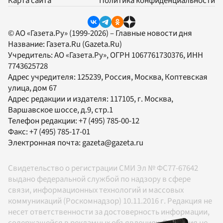
Карта сайта
Политика конфиденциальности
© АО «Газета.Ру» (1999-2026) – Главные новости дня
Название:
Газета.Ru
(Gazeta.Ru)
Учредитель:
АО «Газета.Ру»
, ОГРН 1067761730376, ИНН
7743625728
Адрес учредителя: 125239, Россия, Москва, Коптевская
улица, дом 67
Адрес редакции и издателя:
117105
, г.
Москва
,
Варшавское шоссе, д.9, стр.1
Телефон редакции:
+7 (495) 785-00-12
Факс:
+7 (495) 785-17-01
Электронная почта:
gazeta@gazeta.ru
Свидетельство о регистрации СМИ Эл № ФС77-67642
выдано федеральной службой по надзору в сфере
связи, информационных технологий и массовых
коммуникаций (Роскомнадзор) 10.11.2016 г. Редакция не
несет ответственности за достоверность информации,