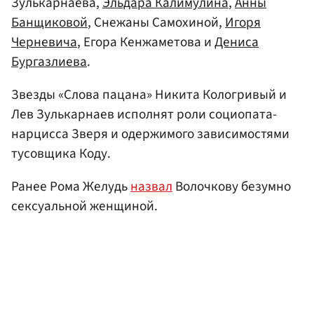
Зулькарнаева,
Эльдара Калимулина
,
Анны
Банщиковой
, Снежаны Самохиной,
Игоря
Черневича
, Егора Кенжаметова и
Дениса
Бургазлиева
.
Звезды «Слова пацана» Никита Кологривый и
Лев Зулькарнаев исполнят роли социопата-
нарцисса Зверя и одержимого зависимостями
тусовщика Коду.
Ранее Рома Желудь
назвал
Волочкову безумно
сексуальной женщиной.