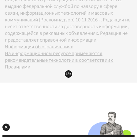
выдано федеральной службой по надзору в сфере
связи, информационных технологий и массовых
коммуникаций (Роскомнадзор) 10.11.2016 г. Редакция не
несет ответственности за достоверность информации,
содержащейся в рекламных объявлениях. Редакция не
предоставляет справочной информации.
Информация об ограничениях
На информационном ресурсе применяются
рекомендательные технологии в соответствии с
Правилами
18+