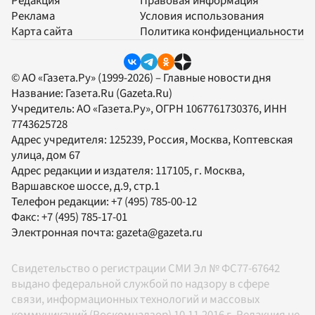
Редакция
Правовая информация
Реклама
Условия использования
Карта сайта
Политика конфиденциальности
© АО «Газета.Ру» (1999-2026) – Главные новости дня
Название:
Газета.Ru
(Gazeta.Ru)
Учредитель:
АО «Газета.Ру»
, ОГРН 1067761730376, ИНН
7743625728
Адрес учредителя: 125239, Россия, Москва, Коптевская
улица, дом 67
Адрес редакции и издателя:
117105
, г.
Москва
,
Варшавское шоссе, д.9, стр.1
Телефон редакции:
+7 (495) 785-00-12
Факс:
+7 (495) 785-17-01
Электронная почта:
gazeta@gazeta.ru
Свидетельство о регистрации СМИ Эл № ФС77-67642
выдано федеральной службой по надзору в сфере
связи, информационных технологий и массовых
коммуникаций (Роскомнадзор) 10.11.2016 г. Редакция не