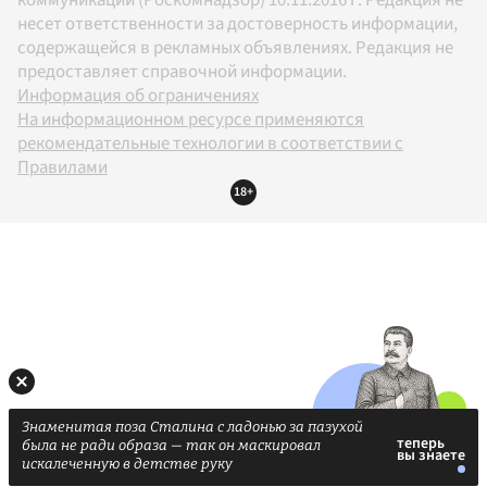
несет ответственности за достоверность информации,
содержащейся в рекламных объявлениях. Редакция не
предоставляет справочной информации.
Информация об ограничениях
На информационном ресурсе применяются
рекомендательные технологии в соответствии с
Правилами
18+
Знаменитая поза Сталина с ладонью за пазухой
была не ради образа — так он маскировал
искалеченную в детстве руку