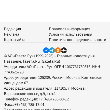
Редакция
Правовая информация
Реклама
Условия использования
Карта сайта
Политика конфиденциальности
© АО «Газета.Ру» (1999-2026) – Главные новости дня
Название:
Газета.Ru
(Gazeta.Ru)
Учредитель:
АО «Газета.Ру»
, ОГРН 1067761730376, ИНН
7743625728
Адрес учредителя: 125239, Россия, Москва, Коптевская
улица, дом 67
Адрес редакции и издателя:
117105
, г.
Москва
,
Варшавское шоссе, д.9, стр.1
Телефон редакции:
+7 (495) 785-00-12
Факс:
+7 (495) 785-17-01
Электронная почта:
gazeta@gazeta.ru