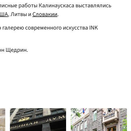
исные работы Калинаускаса выставлялись
США
, Литвы и
Словакии
.
 галерею современного искусства INK
он Щедрин.