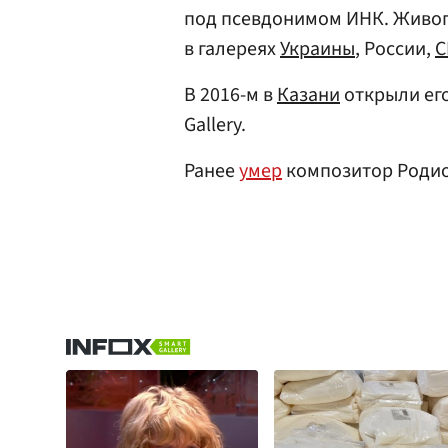
под псевдонимом ИНК. Живоп
в галереях
Украины
, России,
В 2016-м в
Казани
открыли его
Gallery.
Ранее
умер
композитор Роди