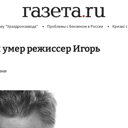
аву "Уралдронзавода"
Проблемы с бензином в России
Кризис с
 умер режиссер Игорь
зни