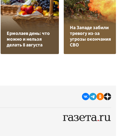
На Западе забили
Л
Ермолаев день: что
тревогу из-за
з
можно и нельзя
угрозы окончания
в
делать 8 августа
СВО
р