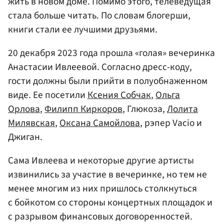
жить в новом доме. Помимо этого, телеведущая
стала больше читать. По словам блогерши,
книги стали ее лучшими друзьями.
20 декабря 2023 года прошла «голая» вечеринка
Анастасии Ивлеевой. Согласно дресс-коду,
гости должны были прийти в полуобнаженном
виде. Ее посетили
Ксения Собчак
,
Ольга
Орлова
,
Филипп Киркоров
, Глюкоза,
Лолита
Милявская
,
Оксана Самойлова
, рэпер Vacio и
Джиган.
Сама Ивлеева и некоторые другие артисты
извинились за участие в вечеринке, но тем не
менее многим из них пришлось столкнуться
с бойкотом со стороны концертных площадок и
с разрывом финансовых договоренностей.