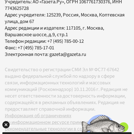
Учредитель:
АО «Газета.Ру»
, ОГРН 1067761730376, ИНН
7743625728
Адрес учредителя: 125239, Россия, Москва, Коптевская
улица, дом 67
Адрес редакции и издателя:
117105
, г.
Москва
,
Варшавское шоссе, д.9, стр.1
Телефон редакции:
+7 (495) 785-00-12
Факс:
+7 (495) 785-17-01
Электронная почта:
gazeta@gazeta.ru
Свидетельство о регистрации СМИ Эл № ФС77-67642
выдано федеральной службой по надзору в сфере
связи, информационных технологий и массовых
коммуникаций (Роскомнадзор) 10.11.2016 г. Редакция не
несет ответственности за достоверность информации,
содержащейся в рекламных объявлениях. Редакция не
предоставляет справочной информации.
Информация об ограничениях
На информационном ресурсе применяются
рекомендательные технологии в соответствии с