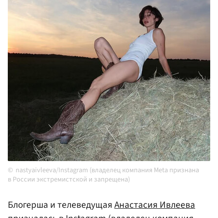
nastyaivleeva/Instagram (владелец компания Meta признана
в России экстремистской и запрещена)
Блогерша и телеведущая
Анастасия Ивлеева