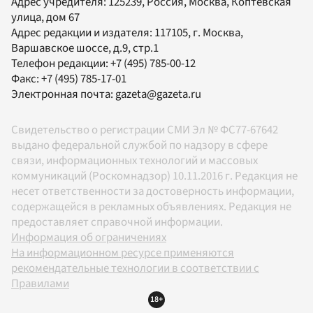
Адрес учредителя: 125239, Россия, Москва, Коптевская
улица, дом 67
Адрес редакции и издателя:
117105
, г.
Москва
,
Варшавское шоссе, д.9, стр.1
Телефон редакции:
+7 (495) 785-00-12
Факс:
+7 (495) 785-17-01
Электронная почта:
gazeta@gazeta.ru
Свидетельство о регистрации СМИ Эл № ФС77-67642
выдано федеральной службой по надзору в сфере
связи, информационных технологий и массовых
коммуникаций (Роскомнадзор) 10.11.2016 г. Редакция не
несет ответственности за достоверность информации,
содержащейся в рекламных объявлениях. Редакция не
предоставляет справочной информации.
Информация об ограничениях
На информационном ресурсе применяются
рекомендательные технологии в соответствии с
Правилами
18+