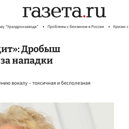
аву "Уралдронзавода"
Проблемы с бензином в России
Кризис с
ыдит»: Дробыш
 за нападки
нию вокалу – токсичная и бесполезная