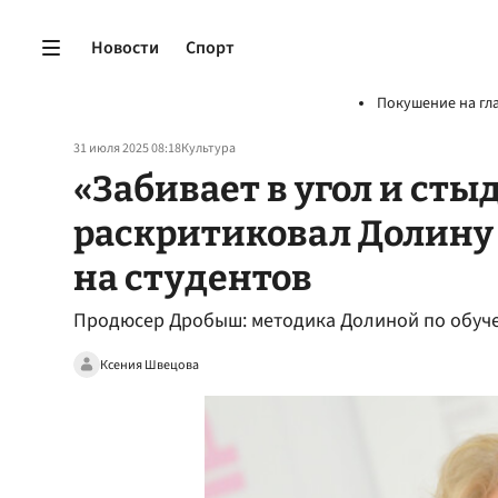
Новости
Спорт
Покушение на гл
31 июля 2025 08:18
Культура
«Забивает в угол и ст
раскритиковал Долину
на студентов
Продюсер Дробыш: методика Долиной по обуче
Ксения Швецова