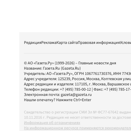
Редакция
Реклама
Карта сайта
Правовая информация
Услов
© АО «Газета.Ру» (1999-2026) – Главные новости дня
Название:
Газета.Ru
(Gazeta.Ru)
Учредитель:
АО «Газета.Ру»
, ОГРН 1067761730376, ИНН 7743
Адрес учредителя: 125239, Россия, Москва, Коптевская улиц
Адрес редакции и издателя:
117105
, г.
Москва
,
Варшавское шо
Телефон редакции:
+7 (495) 785-00-12
| Факс:
+7 (495) 785-17
Электронная почта:
gazeta@gazeta.ru
Нашли опечатку? Нажмите Ctrl+Enter
Свидетельство о регистрации СМИ Эл № ФС77-67642 выда
10.11.2016 г. Редакция не несет ответственности за дос
Информация об ограничениях
На информационном ресурсе применяются рекомендатель