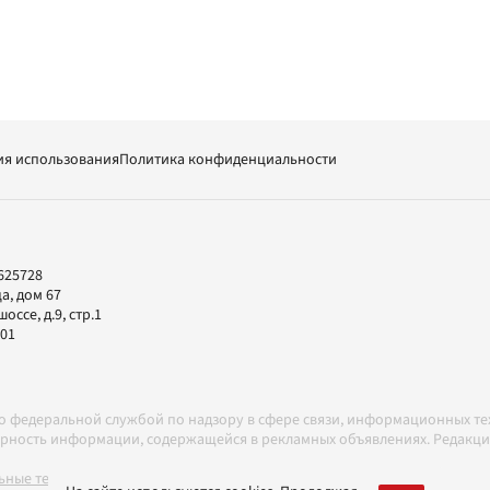
ия использования
Политика конфиденциальности
625728
а, дом 67
ссе, д.9, стр.1
-01
но федеральной службой по надзору в сфере связи, информационных т
товерность информации, содержащейся в рекламных объявлениях. Редак
ные технологии в соответствии с Правилами