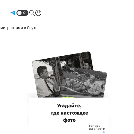
Авторизоваться
 мигрантами в Сеуте
Угадайте,
где настоящее
фото