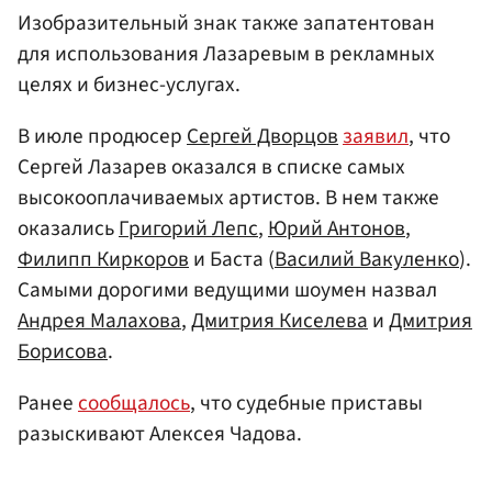
Изобразительный знак также запатентован
для использования Лазаревым в рекламных
целях и бизнес-услугах.
В июле продюсер
Сергей Дворцов
заявил
, что
Сергей Лазарев оказался в списке самых
высокооплачиваемых артистов. В нем также
оказались
Григорий Лепс
,
Юрий Антонов
,
Филипп Киркоров
и Баста (
Василий Вакуленко
).
Самыми дорогими ведущими шоумен назвал
Андрея Малахова
,
Дмитрия Киселева
и
Дмитрия
Борисова
.
Ранее
сообщалось
, что судебные приставы
разыскивают Алексея Чадова.