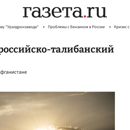
аву "Уралдронзавода"
Проблемы с бензином в России
Кризис с
 российско-талибанский
Афганистане