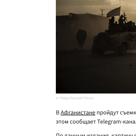
Felipe Dana/AP Photo
В
Афганистане
пройдут съемк
этом сообщает Telegram-кан
По данным издания, картину 