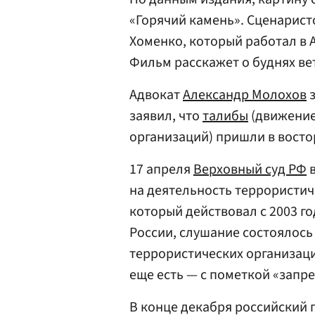
«Горячий камень». Сценарист
Хоменко, который работал в 
Фильм расскажет о буднях ве
Адвокат
Александр Молохов
з
заявил, что
талибы
(движение
организаций) пришли в восто
17 апреля
Верховный суд РФ
в
на деятельность террористич
который действовал с 2003 г
России, слушание состоялось
террористических организац
еще есть — с пометкой «запр
В конце декабря российский