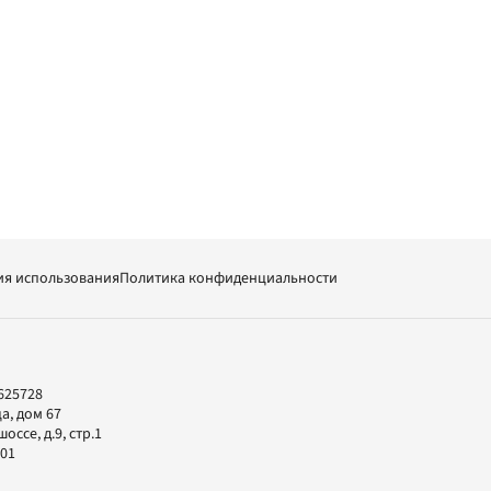
ия использования
Политика конфиденциальности
625728
а, дом 67
ссе, д.9, стр.1
-01