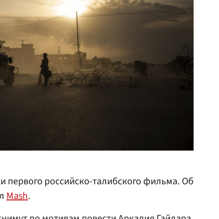
и первого российско-талибского фильма. Об
ал
Mash
.
снимут по мотивам повести
Аркадия Гайдара