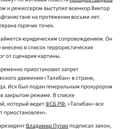
ом и режиссером выступил военкор Виктор
Афганистане на протяжении восьми лет.
терана горячих точек.
аймется юридическим сопровождением. Он
 внесено в список террористических
рг от сценария картины.
ременно приостановил запрет
еского движения «Талибан» в стране,
ода. Иск был подан генеральным прокурором
 в закрытом режиме. В списке
ий, который ведет
ФСБ РФ
, «Талибан» все
ет приостановлен».
 президент
Владимир Путин
подписал закон,