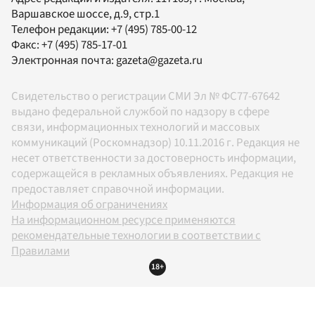
Варшавское шоссе, д.9, стр.1
Телефон редакции:
+7 (495) 785-00-12
Факс:
+7 (495) 785-17-01
Электронная почта:
gazeta@gazeta.ru
Свидетельство о регистрации СМИ Эл № ФС77-67642
выдано федеральной службой по надзору в сфере
связи, информационных технологий и массовых
коммуникаций (Роскомнадзор) 10.11.2016 г. Редакция не
несет ответственности за достоверность информации,
содержащейся в рекламных объявлениях. Редакция не
предоставляет справочной информации.
Информация об ограничениях
На информационном ресурсе применяются
рекомендательные технологии в соответствии с
Правилами
18+