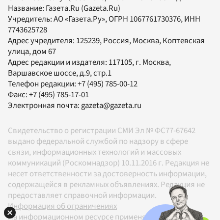
Название:
Газета.Ru
(Gazeta.Ru)
Учредитель:
АО «Газета.Ру»
, ОГРН 1067761730376, ИНН
7743625728
Адрес учредителя: 125239, Россия, Москва, Коптевская
улица, дом 67
Адрес редакции и издателя:
117105
, г.
Москва
,
Варшавское шоссе, д.9, стр.1
Телефон редакции:
+7 (495) 785-00-12
Факс:
+7 (495) 785-17-01
Электронная почта:
gazeta@gazeta.ru
Свидетельство о регистрации СМИ Эл № ФС77-67642
выдано федеральной службой по надзору в сфере
связи, информационных технологий и массовых
коммуникаций (Роскомнадзор) 10.11.2016 г. Редакция не
несет ответственности за достоверность информации,
содержащейся в рекламных объявлениях. Редакция не
предоставляет справочной информации.
Информация об ограничениях
На информационном ресурсе применяются