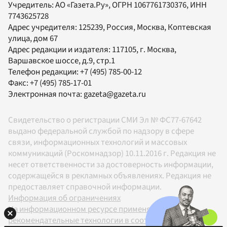
Учредитель:
АО «Газета.Ру»
, ОГРН 1067761730376, ИНН
7743625728
Адрес учредителя: 125239, Россия, Москва, Коптевская
улица, дом 67
Адрес редакции и издателя:
117105
, г.
Москва
,
Варшавское шоссе, д.9, стр.1
Телефон редакции:
+7 (495) 785-00-12
Факс:
+7 (495) 785-17-01
Электронная почта:
gazeta@gazeta.ru
Свидетельство о регистрации СМИ Эл № ФС77-67642
выдано федеральной службой по надзору в сфере
связи, информационных технологий и массовых
коммуникаций (Роскомнадзор) 10.11.2016 г. Редакция не
несет ответственности за достоверность информации,
содержащейся в рекламных объявлениях. Редакция не
предоставляет справочной информации.
Информация об ограничениях
На информационном ресурсе применяются
рекомендательные технологии в соответствии с