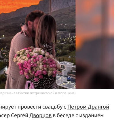
a признана в России экстремистской и запрещена)
ирует провести свадьбу с
Петром Дрангой
юсер Сергей
Дворцов
в беседе с изданием