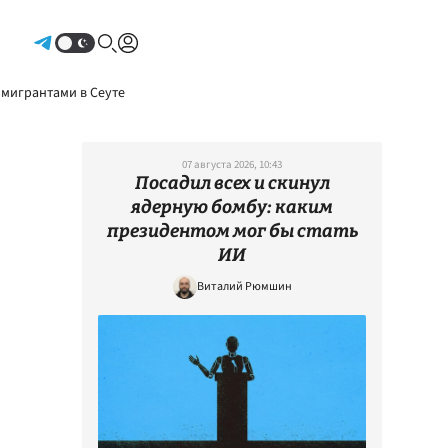
Авторизоваться
 мигрантами в Сеуте
07 августа 2026, 10:43
Посадил всех и скинул
ядерную бомбу: каким
президентом мог бы стать
ИИ
Виталий Рюмшин