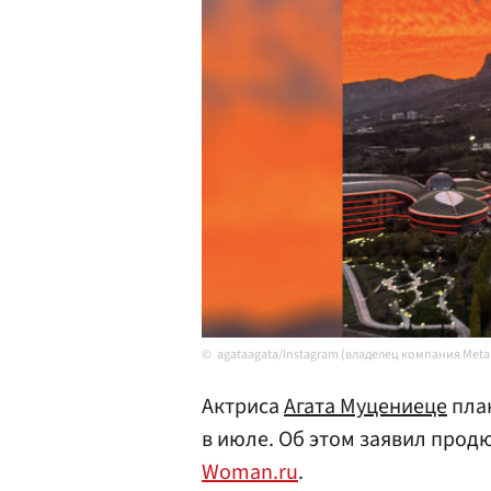
agataagata/Instagram (владелец компания Met
Актриса
Агата Муцениеце
план
в июле. Об этом заявил прод
Woman.ru
.