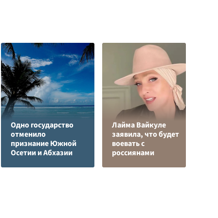
Одно государство
Лайма Вайкуле
Р
отменило
заявила, что будет
н
признание Южной
воевать с
п
Осетии и Абхазии
россиянами
К