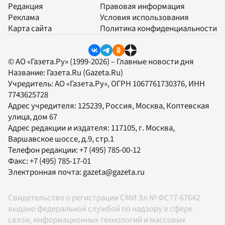
Редакция
Правовая информация
Реклама
Условия использования
Карта сайта
Политика конфиденциальности
© АО «Газета.Ру» (1999-2026) – Главные новости дня
Название:
Газета.Ru
(Gazeta.Ru)
Учредитель:
АО «Газета.Ру»
, ОГРН 1067761730376, ИНН
7743625728
Адрес учредителя: 125239, Россия, Москва, Коптевская
улица, дом 67
Адрес редакции и издателя:
117105
, г.
Москва
,
Варшавское шоссе, д.9, стр.1
Телефон редакции:
+7 (495) 785-00-12
Факс:
+7 (495) 785-17-01
Электронная почта:
gazeta@gazeta.ru
Свидетельство о регистрации СМИ Эл № ФС77-67642
выдано федеральной службой по надзору в сфере
связи, информационных технологий и массовых