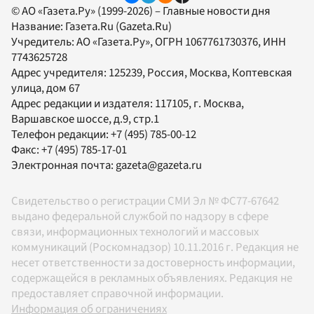
© АО «Газета.Ру» (1999-2026) – Главные новости дня
Название:
Газета.Ru
(Gazeta.Ru)
Учредитель:
АО «Газета.Ру»
, ОГРН 1067761730376, ИНН
7743625728
Адрес учредителя: 125239, Россия, Москва, Коптевская
улица, дом 67
Адрес редакции и издателя:
117105
, г.
Москва
,
Варшавское шоссе, д.9, стр.1
Телефон редакции:
+7 (495) 785-00-12
Факс:
+7 (495) 785-17-01
Электронная почта:
gazeta@gazeta.ru
Свидетельство о регистрации СМИ Эл № ФС77-67642
выдано федеральной службой по надзору в сфере
связи, информационных технологий и массовых
коммуникаций (Роскомнадзор) 10.11.2016 г. Редакция не
несет ответственности за достоверность информации,
содержащейся в рекламных объявлениях. Редакция не
предоставляет справочной информации.
Информация об ограничениях