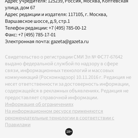
Адрес учредителя: 125239, Россия, Москва, Коптевская
улица, дом 67
Адрес редакции и издателя:
117105
, г.
Москва
,
Варшавское шоссе, д.9, стр.1
Телефон редакции:
+7 (495) 785-00-12
Факс:
+7 (495) 785-17-01
Электронная почта:
gazeta@gazeta.ru
Свидетельство о регистрации СМИ Эл № ФС77-67642
выдано федеральной службой по надзору в сфере
связи, информационных технологий и массовых
коммуникаций (Роскомнадзор) 10.11.2016 г. Редакция не
несет ответственности за достоверность информации,
содержащейся в рекламных объявлениях. Редакция не
предоставляет справочной информации.
Информация об ограничениях
На информационном ресурсе применяются
рекомендательные технологии в соответствии с
Правилами
18+