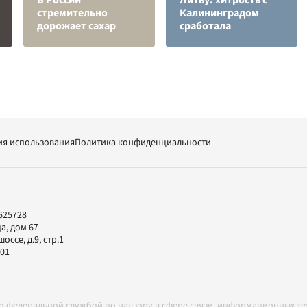
В России
Литву: хитрость с
стремительно
Калининградом
дорожает сахар
сработала
ия использования
Политика конфиденциальности
625728
а, дом 67
ссе, д.9, стр.1
-01
но федеральной службой по надзору в сфере связи, информационных т