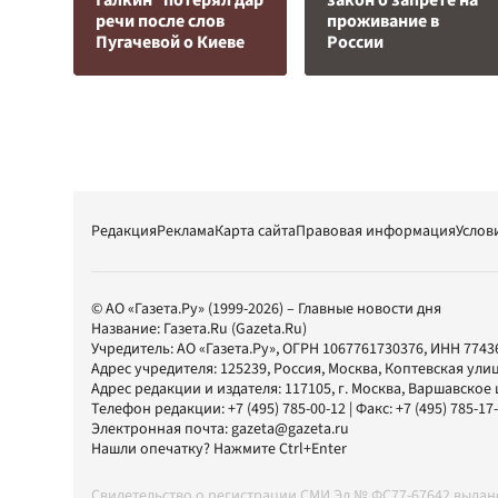
Галкин* потерял дар
закон о запрете на
речи после слов
проживание в
Пугачевой о Киеве
России
Редакция
Реклама
Карта сайта
Правовая информация
Услов
© АО «Газета.Ру» (1999-2026) – Главные новости дня
Название:
Газета.Ru
(Gazeta.Ru)
Учредитель:
АО «Газета.Ру»
, ОГРН 1067761730376, ИНН 7743
Адрес учредителя: 125239, Россия, Москва, Коптевская улиц
Адрес редакции и издателя:
117105
, г.
Москва
,
Варшавское шо
Телефон редакции:
+7 (495) 785-00-12
| Факс:
+7 (495) 785-17
Электронная почта:
gazeta@gazeta.ru
Нашли опечатку? Нажмите Ctrl+Enter
Свидетельство о регистрации СМИ Эл № ФС77-67642 выда