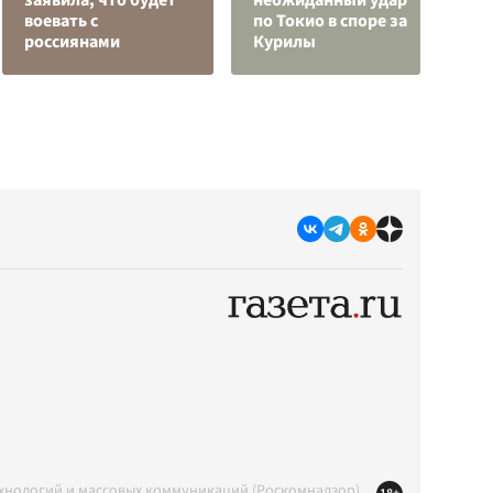
заявила, что будет
неожиданный удар
ж
воевать с
по Токио в споре за
Э
россиянами
Курилы
п
ехнологий и массовых коммуникаций (Роскомнадзор)