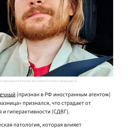
a признана в России экстремистской и запрещена)
речный
(признан в РФ иностранным агентом)
азница» признался, что страдает от
и гиперактивности (СДВГ).
ская патология, которая влияет