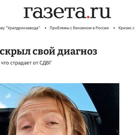
аву "Уралдронзавода"
Проблемы с бензином в России
Кризис с
скрыл свой диагноз
что страдает от СДВГ