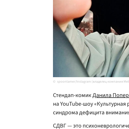
spoontamer/Instagram (владелец компания Met
Стендап-комик
Данила Попе
на YouTube-шоу «Культурная р
синдрома дефицита внимания 
СДВГ — это психоневрологиче