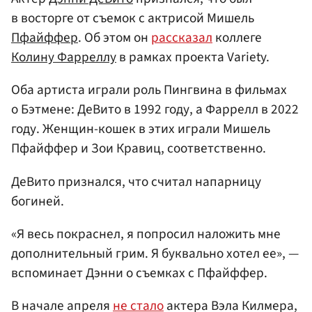
в восторге от съемок с актрисой Мишель
Пфайффер
. Об этом он
рассказал
коллеге
Колину Фарреллу
в рамках проекта Variety.
Оба артиста играли роль Пингвина в фильмах
о Бэтмене: ДеВито в 1992 году, а Фаррелл в 2022
году. Женщин-кошек в этих играли Мишель
Пфайффер и Зои Кравиц, соответственно.
ДеВито признался, что считал напарницу
богиней.
«Я весь покраснел, я попросил наложить мне
дополнительный грим. Я буквально хотел ее», —
вспоминает Дэнни о съемках с Пфайффер.
В начале апреля
не стало
актера Вэла Килмера,