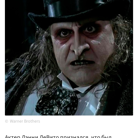
Warner Brothers
Актер
Дэнни ДеВито
признался, что был