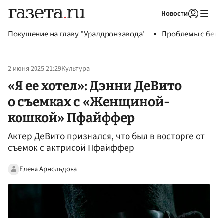
Новости
Авторизоваться
Покушение на главу "Уралдронзавода"
Проблемы с бен
2 июня 2025 21:29
Культура
«Я ее хотел»: Дэнни ДеВито
о съемках с «Женщиной-
кошкой» Пфайффер
Актер ДеВито признался, что был в восторге от
съемок с актрисой Пфайффер
Елена Арнольдова