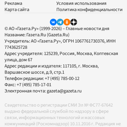
Реклама
Условия использования
Карта сайта
Политика конфиденциальности
© АО «Газета.Ру» (1999-2026) – Главные новости дня
Название:
Газета.Ru
(Gazeta.Ru)
Учредитель:
АО «Газета.Ру»
, ОГРН 1067761730376, ИНН
7743625728
Адрес учредителя: 125239, Россия, Москва, Коптевская
улица, дом 67
Адрес редакции и издателя:
117105
, г.
Москва
,
Варшавское шоссе, д.9, стр.1
Телефон редакции:
+7 (495) 785-00-12
Факс:
+7 (495) 785-17-01
Электронная почта:
gazeta@gazeta.ru
Свидетельство о регистрации СМИ Эл № ФС77-67642
выдано федеральной службой по надзору в сфере
связи, информационных технологий и массовых
коммуникаций (Роскомнадзор) 10.11.2016 г. Редакция не